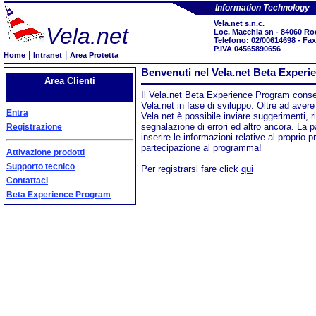
Information Technology
Vela.net s.n.c.
Vela.net
Loc. Macchia sn - 84060 Ro
Telefono: 02/00614698 - Fa
P.IVA 04565890656
|
|
Home
Intranet
Area Protetta
Benvenuti nel Vela.net Beta Exper
Area Clienti
Il Vela.net Beta Experience Program consent
Vela.net in fase di sviluppo. Oltre ad avere 
Entra
Vela.net è possibile inviare suggerimenti, r
segnalazione di errori ed altro ancora. La
Registrazione
inserire le informazioni relative al proprio p
partecipazione al programma!
Attivazione prodotti
Supporto tecnico
Per registrarsi fare click
qui
Contattaci
Beta Experience Program