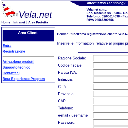
Information Technology
Vela.net s.n.c.
Vela.net
Loc. Macchia sn - 84060 Ro
Telefono: 02/00614698 - Fa
P.IVA 04565890656
|
|
Home
Intranet
Area Protetta
Area Clienti
Benvenuti nell'area registrazione cliente Vela.N
Inserire le informazioni relative al proprio pr
Entra
Registrazione
Ragione Sociale:
Attivazione prodotti
Codice fiscale:
Supporto tecnico
Partita IVA:
Contattaci
Beta Experience Program
Indirizzo:
Città:
Provincia:
CAP
Telefono:
e-mail / username
Password: